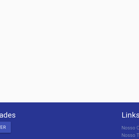
dades
Link
Nosso C
Nosso T