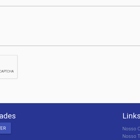
dades
Link
Nosso C
Nosso T