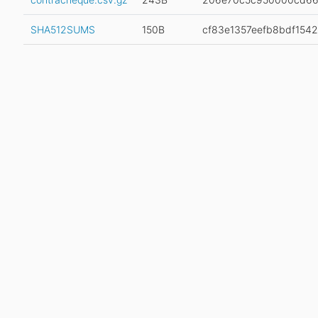
SHA512SUMS
150B
cf83e1357eefb8bdf15